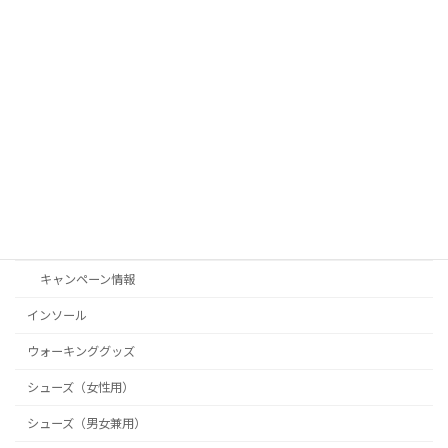
クラウドファンディングにチャレンジし
未分類
ます！
2025年10月27日
カテゴリー
Shoe Connect（シューコネクト）
お客様の声
お知らせ
キャンペーン情報
インソール
ウォーキンググッズ
シューズ（女性用）
シューズ（男女兼用）