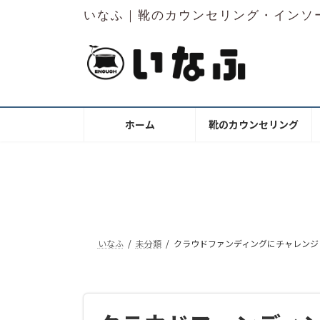
コ
ナ
いなふ｜靴のカウンセリング・インソ
ン
ビ
テ
ゲ
ン
ー
ツ
シ
へ
ョ
ス
ン
ホーム
靴のカウンセリング
キ
に
ッ
移
プ
動
いなふ
未分類
クラウドファンディングにチャレンジ