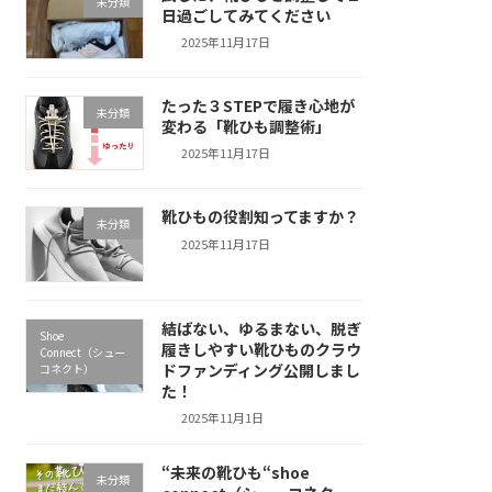
未分類
日過ごしてみてください
2025年11月17日
たった３STEPで履き心地が
未分類
変わる「靴ひも調整術」
2025年11月17日
靴ひもの役割知ってますか？
未分類
2025年11月17日
結ばない、ゆるまない、脱ぎ
Shoe
履きしやすい靴ひものクラウ
Connect（シュー
ドファンディング公開しまし
コネクト）
た！
2025年11月1日
“未来の靴ひも“shoe
未分類