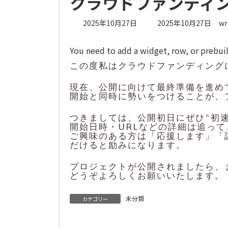
クラウドファンディ
最
2025年10月27日
2025年10月27日
wr
終
更
You need to add a widget, row, or prebuilt
新
日
この度私はクラウドファンディング
時
:
現在、公開に向けて最終準備を進め
開始と同時に勢いをつけることが、
つきましては、公開初日にぜひ“初
開始日時・URLなどの詳細は追っ
ご興味のある方は「応援します」「
だけると励みになります。
プロジェクトが公開されましたら、
どうぞよろしくお願いいたします。
未分類
カテゴリー