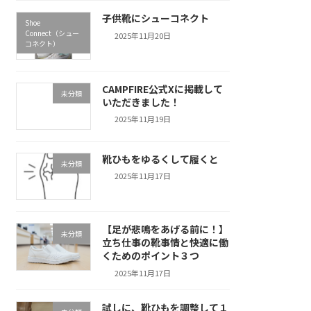
子供靴にシューコネクト
Shoe
Connect（シュー
2025年11月20日
コネクト）
CAMPFIRE公式Xに掲載して
未分類
いただきました！
2025年11月19日
靴ひもをゆるくして履くと
未分類
2025年11月17日
【足が悲鳴をあげる前に！】
未分類
立ち仕事の靴事情と快適に働
くためのポイント３つ
2025年11月17日
試しに、靴ひもを調整して１