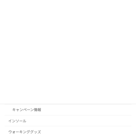
ディングに挑戦します。
2025年10月30日
クラウドファンディングにチャレンジし
未分類
ます！
2025年10月27日
カテゴリー
Shoe Connect（シューコネクト）
お客様の声
お知らせ
キャンペーン情報
インソール
ウォーキンググッズ