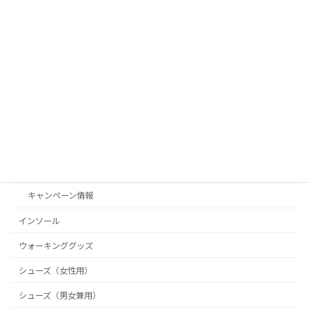
クラウドファンディングにチャレンジし
未分類
ます！
2025年10月27日
カテゴリー
Shoe Connect（シューコネクト）
お客様の声
お知らせ
キャンペーン情報
インソール
ウォーキンググッズ
シューズ（女性用）
シューズ（男女兼用）