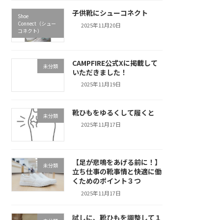
子供靴にシューコネクト
Shoe
Connect（シュー
2025年11月20日
コネクト）
CAMPFIRE公式Xに掲載して
未分類
いただきました！
2025年11月19日
靴ひもをゆるくして履くと
未分類
2025年11月17日
【足が悲鳴をあげる前に！】
未分類
立ち仕事の靴事情と快適に働
くためのポイント３つ
2025年11月17日
試しに、靴ひもを調整して１