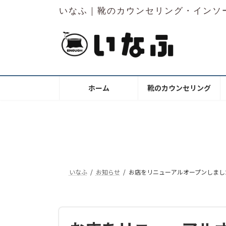
コ
ナ
いなふ｜靴のカウンセリング・インソ
ン
ビ
テ
ゲ
ン
ー
ツ
シ
へ
ョ
ス
ン
ホーム
靴のカウンセリング
キ
に
ッ
移
プ
動
いなふ
お知らせ
お店をリニューアルオープンしまし