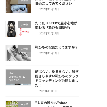
未分類
日過ごしてみてください
2025年11月17日
たった３STEPで履き心地が
未分類
変わる「靴ひも調整術」
2025年11月17日
靴ひもの役割知ってますか？
未分類
2025年11月17日
結ばない、ゆるまない、脱ぎ
Shoe
履きしやすい靴ひものクラウ
Connect（シュー
ドファンディング公開しまし
コネクト）
た！
2025年11月1日
“未来の靴ひも“shoe
未分類