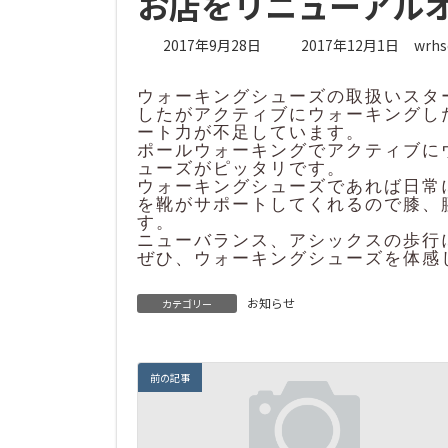
お店をリニューアル
最
2017年9月28日
2017年12月1日
wrhs
終
更
ウォーキングシューズの取扱いスタ
新
したがアクティブにウォーキングし
日
ート力が不足しています。
時
ポールウォーキングでアクティブに
ューズがピッタリです。
:
ウォーキングシューズであれば日常
を靴がサポートしてくれるので膝、
す。
ニューバランス、アシックスの歩行
ぜひ、ウォーキングシューズを体感
お知らせ
カテゴリー
前の記事